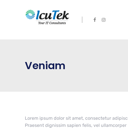
Veniam
Lorem ipsum dolor sit amet, consectetur adipisc
Praesent dignissim sapien felis, vel ullamcorper